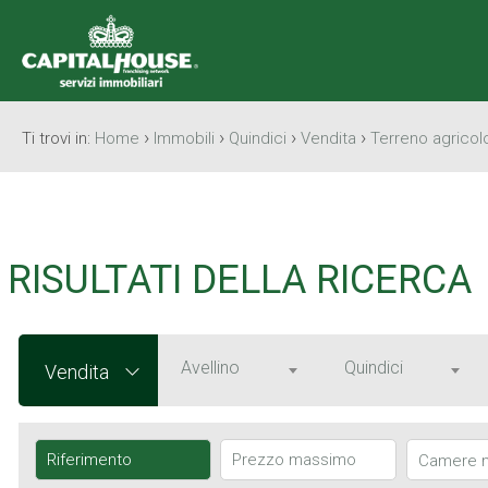
›
›
›
›
Ti trovi in:
Home
Immobili
Quindici
Vendita
Terreno agricol
RISULTATI DELLA RICERCA
Avellino
Quindici
Vendita
Camere 