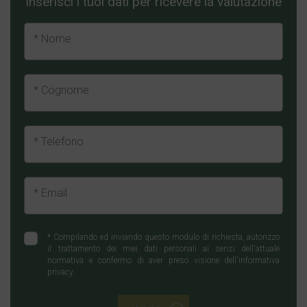
Inserisci i tuoi dati per ricevere la valutazione
* Nome
* Cognome
* Telefono
* Email
*
Compilando ed inviando questo modulo di richiesta, autorizzo
il trattamento dei miei dati personali ai sensi dell'attuale
normativa e confermo di aver preso visione dell'informativa
privacy.