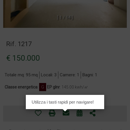
[
1
/
1
4
]
Rif. 1217
€ 150.000
Totale mq: 95 mq
Locali: 3
Camere: 1
Bagni: 1
Classe energetica
:
G
EP glnr
: 145.00 kwh/㎡
Utilizza i tasti rapidi per navigare!