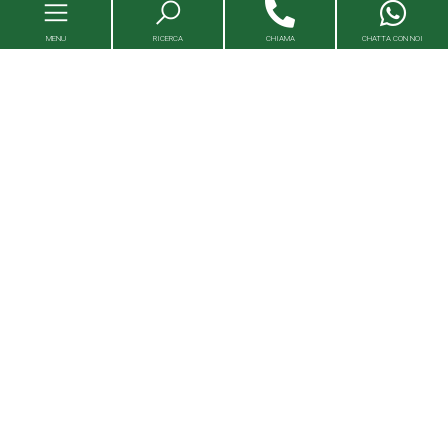
MENU
RICERCA
CHIAMA
CHATTA CON NOI
Immobili
Valutazioni immobili
Agenzie
Entra in Capital House
Lavora con noi
Franchising
Servizi Immobiliari