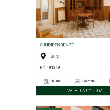
S.INDIPENDENTE
Lauro
Rif. 191219
180 mq
3 Camere
VAI ALLA SCHEDA