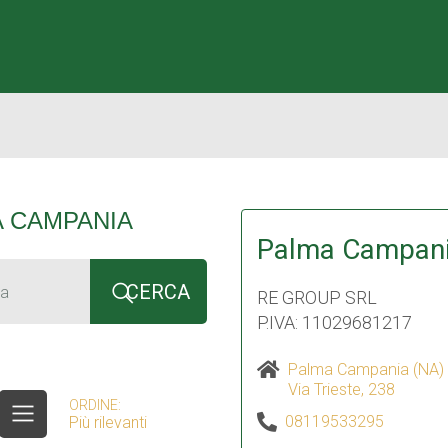
A CAMPANIA
Palma Campan
CERCA
ia
RE GROUP SRL
P.IVA: 11029681217
Palma Campania (NA)
Via Trieste, 238
ORDINE:
08119533295
Più rilevanti