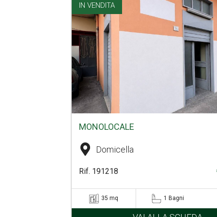
IN VENDITA
MONOLOCALE
Domicella
Rif. 191218
35 mq
1 Bagni