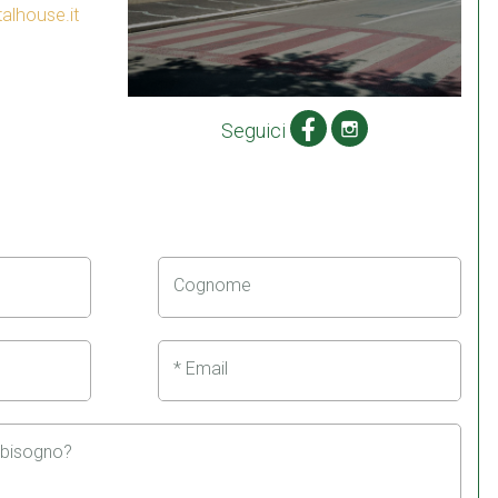
lhouse.it
Seguici
Cognome
* Email
i bisogno?