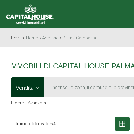
›
›
Ti trovi in:
Home
Agenzie
Palma Campania
IMMOBILI DI CAPITAL HOUSE PALM
Vendita
Inserisci la zona, il comune o la provinc
Ricerca Avanzata
Immobili trovati: 64