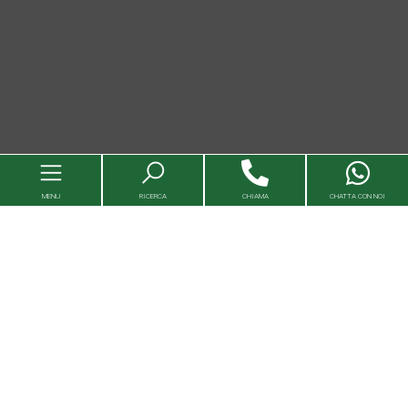
MENU
RICERCA
CHIAMA
CHATTA CON NOI
Immobili
Valutazioni immobili
Agenzie