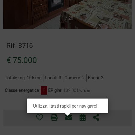
[
1
/
2
8
]
Rif. 8716
€ 75.000
Totale mq: 105 mq
Locali: 3
Camere: 2
Bagni: 2
Classe energetica
:
F
EP glnr
: 132.00 kwh/㎡
Utilizza i tasti rapidi per navigare!