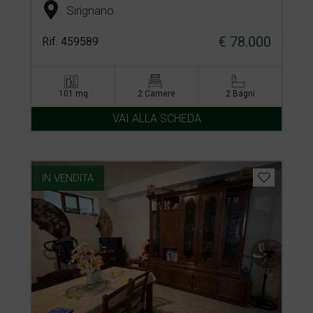
Sirignano
€ 78.000
Rif. 459589
101 mq
2 Camere
2 Bagni
VAI ALLA SCHEDA
IN VENDITA