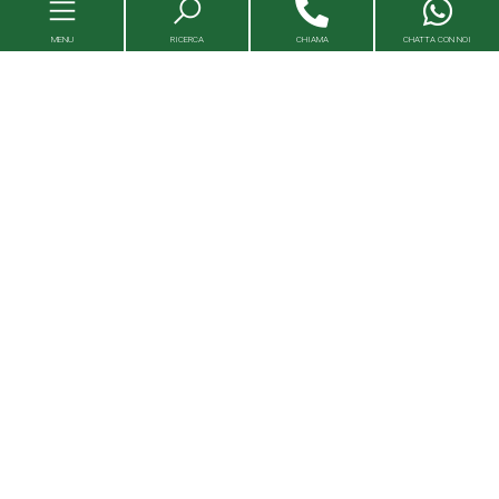
MENU
RICERCA
CHIAMA
CHATTA CON NOI
Immobili
Valutazioni immobili
Agenzie
Entra in Capital House
Lavora con noi
Franchising
Servizi Immobiliari