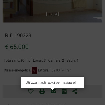
[
1
/
1
4
]
Rif. 190323
€ 65.000
Totale mq: 90 mq
Locali: 3
Camere: 2
Bagni: 1
Classe energetica
:
G
EP glnr
: 132.00 kwh/㎡
Utilizza i tasti rapidi per navigare!