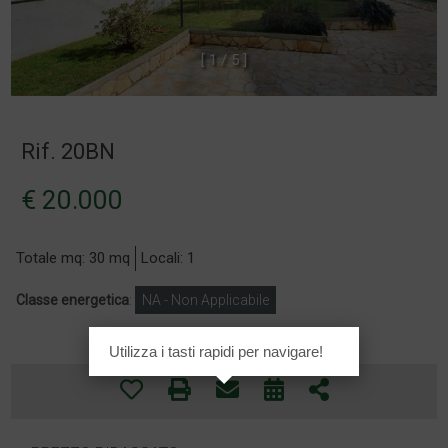
[
1
/
5
]
Rif. 20BN
€ 20.000
Totale mq: 30 mq
Locali: 1
Classe energetica
:
NA - Non Applicabile
Utilizza i tasti rapidi per navigare!