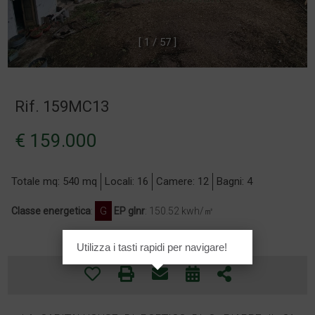
[
1
/
5
7
]
Rif. 159MC13
€ 159.000
Totale mq: 540 mq
Locali: 16
Camere: 12
Bagni: 4
Classe energetica
:
G
EP glnr
: 150.52 kwh/㎡
Utilizza i tasti rapidi per navigare!