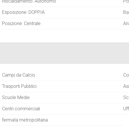
Riscaldamento: Autonomo
Po
Esposizione: DOPPIA
Ba
Posizione: Centrale
Ar
Campi da Calcio
Co
Trasporti Pubblici
As
Scuole Medie
Sc
Centri commerciali
Uf
fermata metropolitana