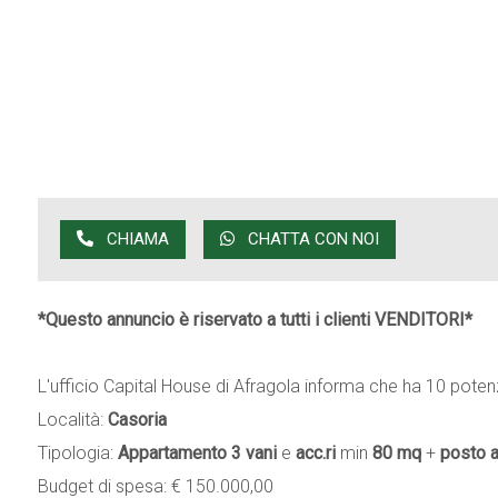
CHIAMA
CHATTA CON NOI
*Questo annuncio è riservato a tutti i clienti VENDITORI*
L'ufficio Capital House di Afragola informa che ha 10 potenz
Località:
Casoria
Tipologia:
Appartamento
3 vani
e
acc.ri
min
80 mq
+
posto 
Budget di spesa: € 150.000,00