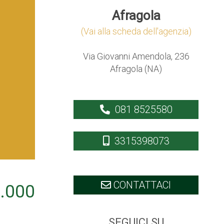
Afragola
(Vai alla scheda dell'agenzia)
Via Giovanni Amendola, 236
Afragola (NA)
081 8525580
3315398073
CONTATTACI
.000
SEGUICI SU