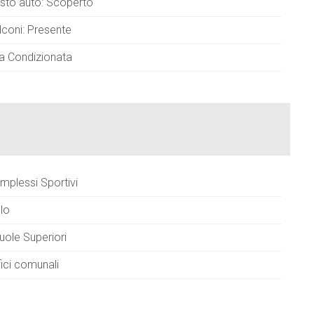
sto auto: Scoperto
lconi: Presente
ia Condizionata
mplessi Sportivi
ilo
uole Superiori
fici comunali