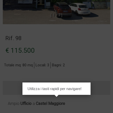
[
1
/
7
]
Rif. 98
€ 115.500
Totale mq: 80 mq
Locali: 3
Bagni: 2
Utilizza i tasti rapidi per navigare!
Ampio
Ufficio
a
Castel Maggiore