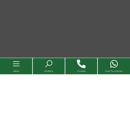
MENU
RICERCA
CHIAMA
CHATTA CON NOI
Immobili
Valutazioni immobili