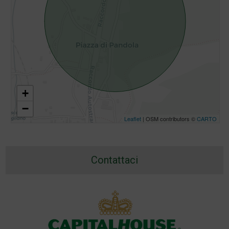
+
−
Leaflet
| OSM contributors ©
CARTO
Contattaci