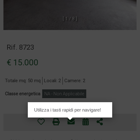
[
1
/
8
]
Rif. 8723
€ 15.000
Totale mq: 50 mq
Locali: 2
Camere: 2
Classe energetica
:
NA - Non Applicabile
Utilizza i tasti rapidi per navigare!