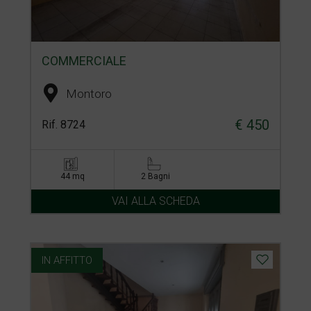
COMMERCIALE
Montoro
€ 450
Rif. 8724
44 mq
2 Bagni
VAI ALLA SCHEDA
IN AFFITTO