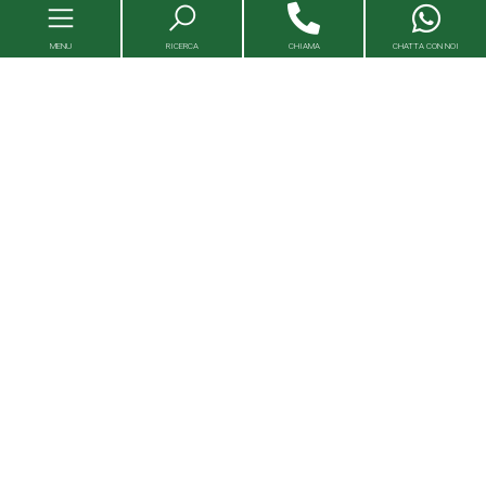
MENU
RICERCA
CHIAMA
CHATTA CON NOI
Immobili
Valutazioni immobili
Agenzie
Entra in Capital House
Lavora con noi
Franchising
Servizi Immobiliari