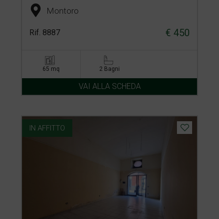
Montoro
€ 450
Rif. 8887
65 mq
2 Bagni
VAI ALLA SCHEDA
IN AFFITTO