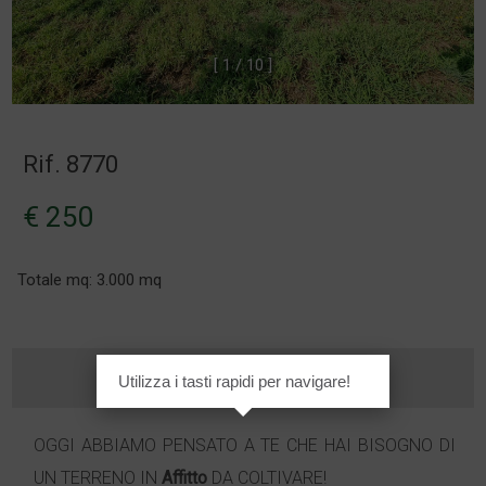
[
1
/
1
0
]
Rif. 8770
€ 250
Totale mq: 3.000 mq
Utilizza i tasti rapidi per navigare!
OGGI ABBIAMO PENSATO A TE CHE HAI BISOGNO DI
UN TERRENO IN
Affitto
DA COLTIVARE!