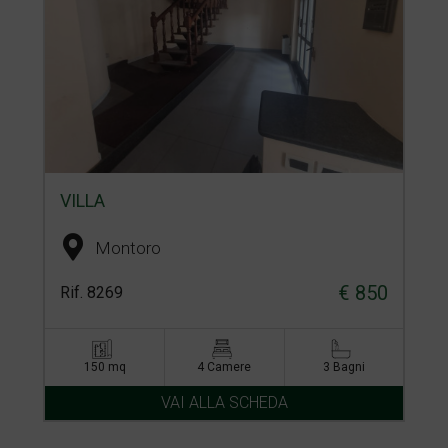
VILLA
Montoro
€ 850
Rif. 8269
150 mq
4 Camere
3 Bagni
VAI ALLA SCHEDA