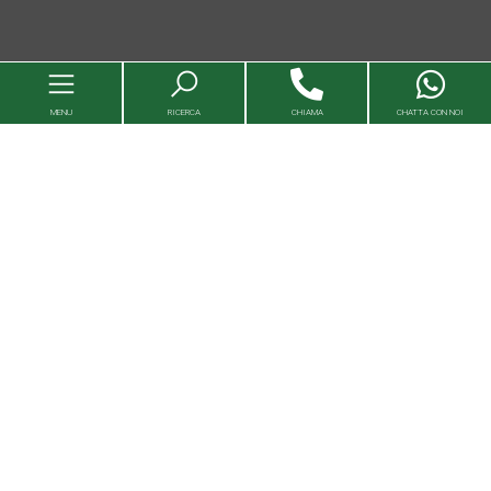
MENU
RICERCA
CHIAMA
CHATTA CON NOI
Immobili
Valutazioni immobili
Agenzie
Entra in Capital House
Lavora con noi