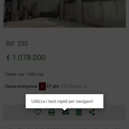
[
1
/
4
]
Rif. 235
€ 1.078.000
Totale mq: 1.600 mq
Classe energetica
:
G
EP glnr
: 223.26 kwh/㎥
Utilizza i tasti rapidi per navigare!