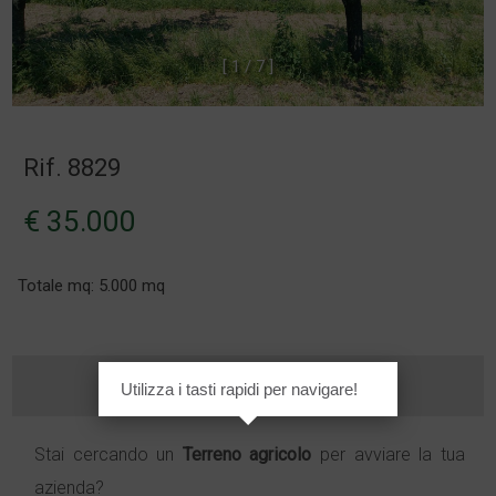
[
1
/
7
]
Rif. 8829
€ 35.000
Totale mq: 5.000 mq
Utilizza i tasti rapidi per navigare!
Stai cercando un
Terreno agricolo
per avviare la tua
azienda?