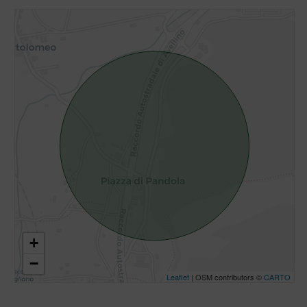
+
−
Leaflet
| OSM contributors ©
CARTO