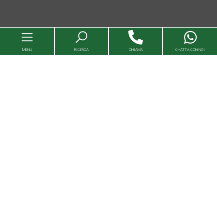
MENU
RICERCA
CHIAMA
CHATTA CON NOI
Immobili
Valutazioni immobili
Agenzie
Entra in Capital House
Lavora con noi