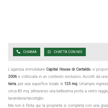
CHIAMA
CHATTA CON NOI
L'agenzia immobiliare
Capital House di Certaldo
, vi propo
2006
e
collocata in un contesto esclusivo
.
Accolti da una 
terra
, per una superfice totale di
125 mq
. Un'ampio ingres
circa 80 mq; attraverso una bellissima porta a vetro rag
lavanderia/ripostiglio.
Ma non è finita qui: la proprietà si completa con una g