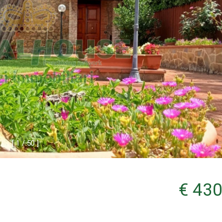
[
1
/
5
0
]
€ 430