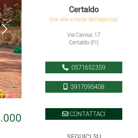
Certaldo
(Vai alla scheda dell'agenzia)
Via Cavour, 17
Certaldo (FI)
0571652359
3917095408
CONTATTACI
.000
SEGUICI SU