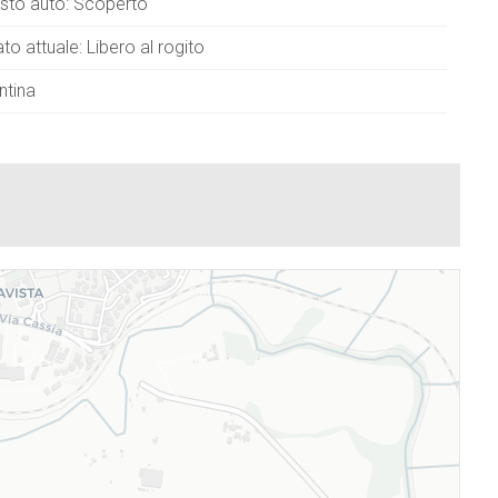
sto auto: Scoperto
to attuale: Libero al rogito
ntina