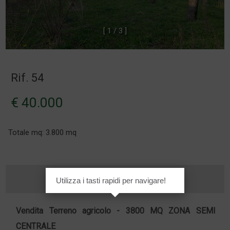
[
1
/
3
]
Rif. 54
€ 40.000
Totale mq: 3.800 mq
Utilizza i tasti rapidi per navigare!
Vendita
Terreno agricolo
- 3800 MQ ZONA SEMI
CENTRALE