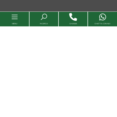
MENU
RICERCA
CHIAMA
CHATTA CON NOI
Immobili
Valutazioni immobili
Agenzie
Entra in Capital House
Lavora con noi