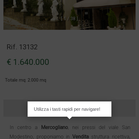
[
1
/
3
8
]
Rif. 13132
€ 1.640.000
Totale mq: 2.000 mq
Utilizza i tasti rapidi per navigare!
In centro a
Mercogliano
, nei pressi del viale San
Modestino, proponiamo in
Vendita
struttura ricettiva,