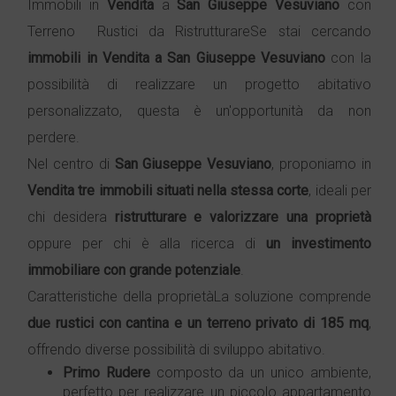
Immobili in
Vendita
a
San Giuseppe Vesuviano
con
Terreno  Rustici da RistrutturareSe stai cercando
immobili in
Vendita
a
San Giuseppe Vesuviano
con la
possibilità di realizzare un progetto abitativo
personalizzato, questa è un'opportunità da non
perdere.
Nel centro di
San Giuseppe Vesuviano
, proponiamo in
Vendita
tre immobili situati nella stessa corte
, ideali per
chi desidera
ristrutturare e valorizzare una proprietà
oppure per chi è alla ricerca di
un investimento
immobiliare con grande potenziale
.
Caratteristiche della proprietàLa soluzione comprende
due rustici con cantina e un terreno privato di 185 mq
,
offrendo diverse possibilità di sviluppo abitativo.
Primo
Rudere
composto da un unico ambiente,
perfetto per realizzare un piccolo appartamento