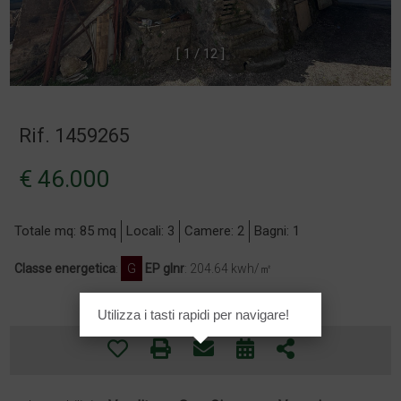
[
1
/
1
2
]
Rif. 1459265
€ 46.000
Totale mq: 85 mq
Locali: 3
Camere: 2
Bagni: 1
Classe energetica
:
G
EP glnr
: 204.64 kwh/㎡
Utilizza i tasti rapidi per navigare!