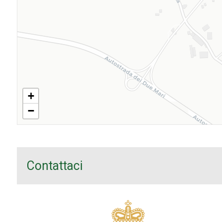
+
−
Contattaci