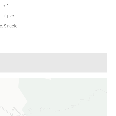
ano: 1
issi: pvc
x: Singolo