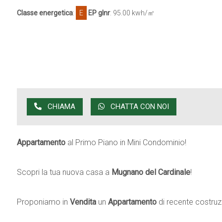
Classe energetica
:
E
EP glnr
: 95.00 kwh/㎡
CHIAMA
CHATTA CON NOI
Appartamento
al Primo Piano in Mini Condominio!
Scopri la tua nuova casa a
Mugnano del Cardinale
!
Proponiamo in
Vendita
un
Appartamento
di recente costruzi