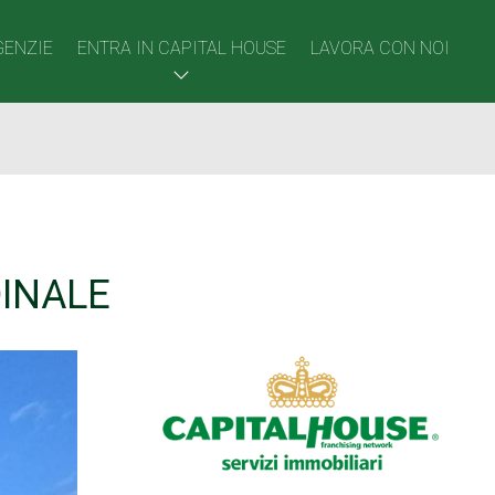
95 mq
2
2
GENZIE
ENTRA IN CAPITAL HOUSE
LAVORA CON NOI
INALE