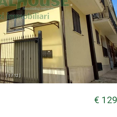
[
1
/
1
2
]
€ 129