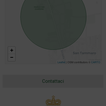
+
−
Leaflet
| OSM contributors ©
CARTO
Contattaci