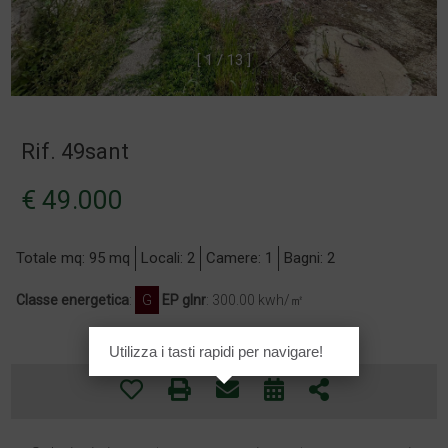
[
1
/
1
3
]
Rif. 49sant
€ 49.000
Totale mq: 95 mq
Locali: 2
Camere: 1
Bagni: 2
Classe energetica
:
G
EP glnr
: 300.00 kwh/㎡
Utilizza i tasti rapidi per navigare!