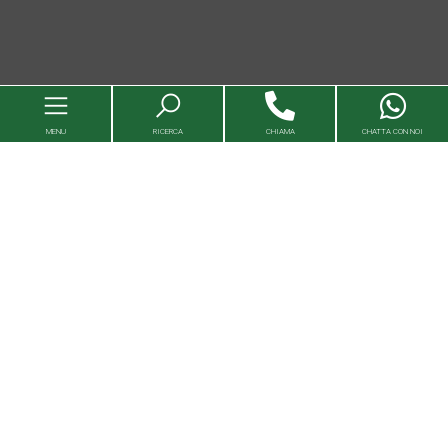
MENU
RICERCA
CHIAMA
CHATTA CON NOI
Immobili
Valutazioni immobili
Agenzie
Entra in Capital House
Lavora con noi