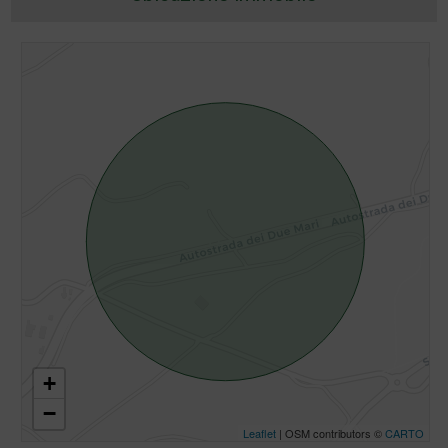
+
−
Leaflet
| OSM contributors ©
CARTO