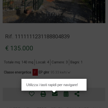
[
1
/
1
9
]
Rif. 1111111231188804839
€ 135.000
Totale mq: 140 mq
Locali: 4
Camere: 3
Bagni: 1
Classe energetica
:
F
EP glnr
: 95.33 kwh/㎡
Utilizza i tasti rapidi per navigare!