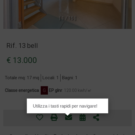
[
1
/
1
5
]
Rif. 13 bell
€ 13.000
Totale mq: 17 mq
Locali: 1
Bagni: 1
Classe energetica
:
G
EP glnr
: 120.00 kwh/㎡
Utilizza i tasti rapidi per navigare!