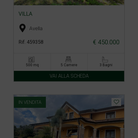
VILLA
Avella
€ 450.000
Rif. 459358
500 mq
5 Camere
3 Bagni
VAI ALLA SCHEDA
IN VENDITA