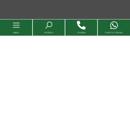
MENU
RICERCA
CHIAMA
CHATTA CON NOI
Immobili
Valutazioni immobili
Agenzie
Entra in Capital House
Lavora con noi