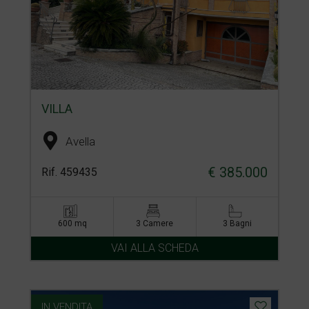
VILLA
Avella
€ 385.000
Rif. 459435
600 mq
3 Camere
3 Bagni
VAI ALLA SCHEDA
IN VENDITA