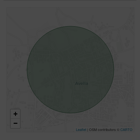
+
−
Leaflet
| OSM contributors ©
CARTO