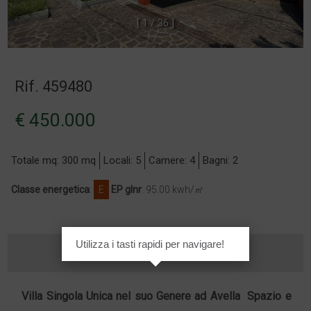
[
1
/
3
6
]
Rif. 459480
€ 450.000
Totale mq: 300 mq
Locali: 5
Camere: 4
Bagni: 2
Classe energetica
:
E
EP glnr
: 95.00 kwh/㎡
Utilizza i tasti rapidi per navigare!
Villa
Singola Unica nel suo Genere ad
Avella
 Spazio e