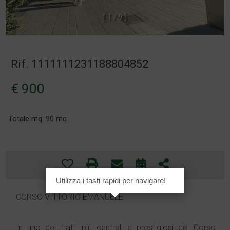
[
1
/
9
]
Rif. 1111111231188804852
€ 900
Totale mq: 90 mq
Utilizza i tasti rapidi per navigare!
CORSO VITTORIO EMANUELE
In uno dei tratti più centrali e prestigiosi del Corso