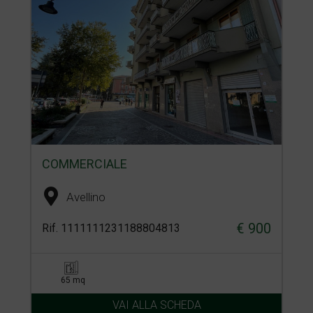
COMMERCIALE
Avellino
€ 900
Rif. 1111111231188804813
65 mq
VAI ALLA SCHEDA