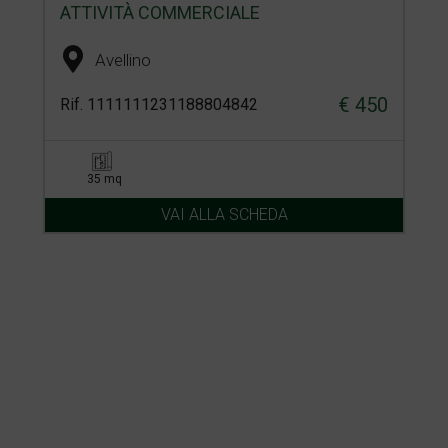
ATTIVITÀ COMMERCIALE
Avellino
€ 450
Rif. 1111111231188804842
35 mq
VAI ALLA SCHEDA