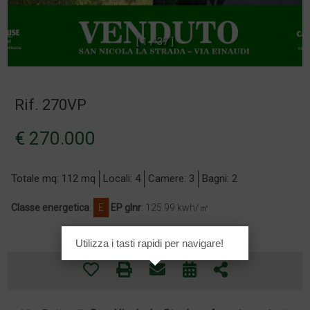
[
1
/
3
7
]
Rif. 270VP
€ 270.000
Totale mq: 112 mq
Locali: 4
Camere: 3
Bagni: 2
Classe energetica
:
E
EP glnr
: 125.99 kwh/㎡
Utilizza i tasti rapidi per navigare!