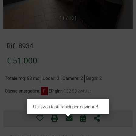
[
1
/
1
0
]
Rif. 8934
€ 51.000
Totale mq: 83 mq
Locali: 3
Camere: 2
Bagni: 2
Classe energetica
:
F
EP glnr
: 132.50 kwh/㎡
Utilizza i tasti rapidi per navigare!