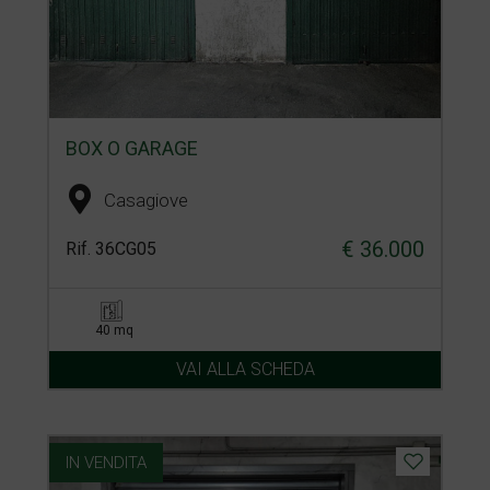
BOX O GARAGE
Casagiove
€ 36.000
Rif. 36CG05
40 mq
VAI ALLA SCHEDA
IN VENDITA