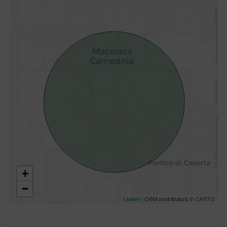
+
−
Leaflet
| OSM contributors ©
CARTO