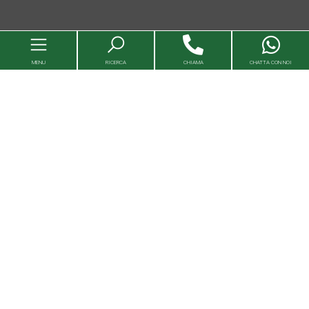
MENU
RICERCA
CHIAMA
CHATTA CON NOI
Immobili
Valutazioni immobili
Agenzie
Entra in Capital House
Lavora con noi