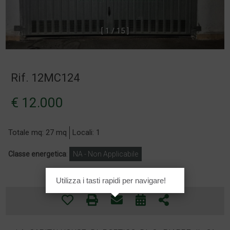
[
1
/
1
5
]
Rif. 12MC124
€ 12.000
Totale mq: 27 mq
Locali: 1
Classe energetica
:
NA - Non Applicabile
Utilizza i tasti rapidi per navigare!