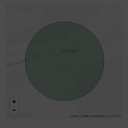
+
−
Leaflet
| OSM contributors ©
CARTO