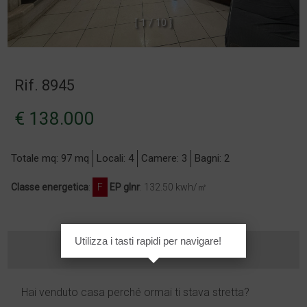
[
1
/
1
0
]
Rif. 8945
€ 138.000
Totale mq: 97 mq
Locali: 4
Camere: 3
Bagni: 2
Classe energetica
:
F
EP glnr
: 132.50 kwh/㎡
Utilizza i tasti rapidi per navigare!
Hai venduto casa perché ormai ti stava stretta?