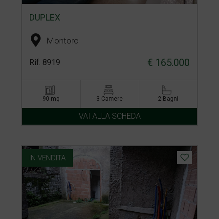
DUPLEX
Montoro
€ 165.000
Rif. 8919
90 mq
3 Camere
2 Bagni
VAI ALLA SCHEDA
IN VENDITA