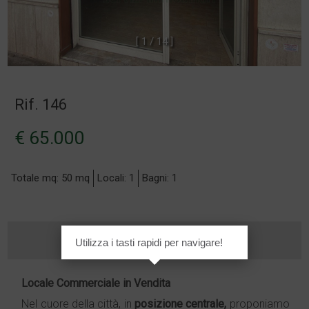
[
1
/
1
4
]
Rif. 146
€ 65.000
Totale mq: 50 mq
Locali: 1
Bagni: 1
Utilizza i tasti rapidi per navigare!
Locale
Commerciale
in
Vendita
Nel cuore della città, in
posizione centrale,
proponiamo