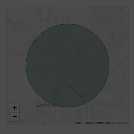
+
−
Leaflet
| OSM contributors ©
CARTO