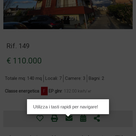
[
1
/
2
0
]
Rif. 149
€ 110.000
Totale mq: 140 mq
Locali: 7
Camere: 3
Bagni: 2
Classe energetica
:
F
EP glnr
: 132.00 kwh/㎡
Utilizza i tasti rapidi per navigare!