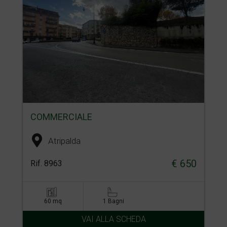
COMMERCIALE
Atripalda
€ 650
Rif. 8963
60 mq
1 Bagni
VAI ALLA SCHEDA