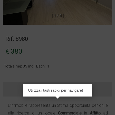
[
1
/
4
]
Rif. 8980
€ 380
Totale mq: 35 mq
Bagni: 1
Utilizza i tasti rapidi per navigare!
L'immobile rappresenta un'ottima opportunità per chi è
alla ricerca di un locale
Commerciale
in
Affitto
ad