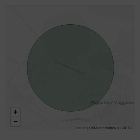
+
−
Leaflet
| OSM contributors ©
CARTO