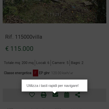
[
1
/
2
9
]
Rif. 115000villa
€ 115.000
Totale mq: 200 mq
Locali: 6
Camere: 5
Bagni: 2
Classe energetica
:
F
EP glnr
: 120.00 kwh/㎡
Utilizza i tasti rapidi per navigare!