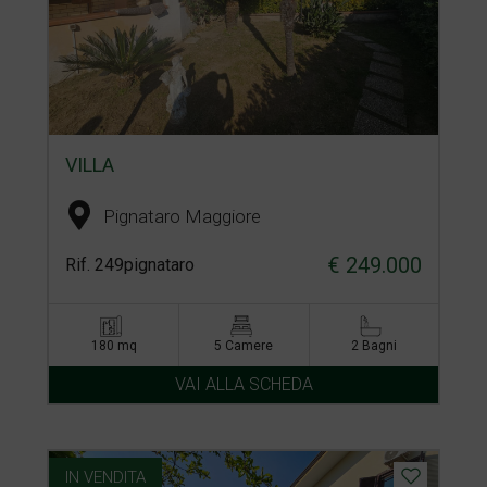
VILLA
Pignataro Maggiore
€ 249.000
Rif. 249pignataro
180 mq
5 Camere
2 Bagni
VAI ALLA SCHEDA
IN VENDITA