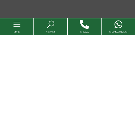
MENU
RICERCA
CHIAMA
CHATTA CON NOI
Immobili
Valutazioni immobili
Agenzie
Entra in Capital House
Lavora con noi