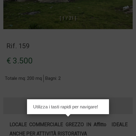
[
1
/
2
1
]
Rif. 159
€ 3.500
Totale mq: 200 mq
Bagni: 2
Utilizza i tasti rapidi per navigare!
LOCALE COMMERCIALE GREZZO IN
Affitto
 IDEALE
ANCHE PER ATTIVITÀ RISTORATIVA