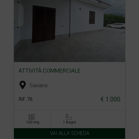
ATTIVITÀ COMMERCIALE
Saviano
€ 1.000
Rif. 76
100 mq
1 Bagni
VAI ALLA SCHEDA