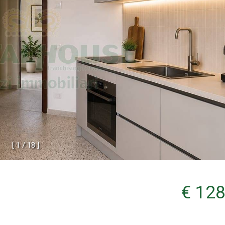
[
1
/
1
8
]
€ 128