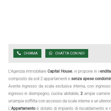
CHIAMA
CHATTA CON NOI
L'Agenzia immobiliare
Capital House
, vi propone in v
endit
composto da soli 2 appartamenti e
senza spese condomini
Avente ingresso da scala esclusiva interna, con ingresso 
ingresso in disimpegno, cucina abitabile,
2
ampie camere da
un'ampia soffitta con accesso da scale interne e un ulteriore
L'
Appartamento
è dotato di impianto di riscaldamento e ra