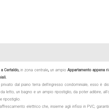
a a
Certaldo
,
in zona centrale
,
un ampio
Appartamento
a
ppena ri
ali.
privato dal piano terra dell'ingresso condominiale, esso è dist
 letto, un bagno e un ampio ripostiglio, da poter adibire, all
 ripostiglio.
ffrescamento elettrico che, insieme agli infissi in PVC, garant