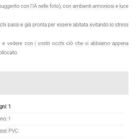
uggerito con l'IA nelle foto), con ambienti armoniosi e luce
ochi passi e già pronta per essere abitata evitando lo stress
 e vedere con i vostri occhi ciò che vi abbiamo appena
ollocato.
gni: 1
ano: 1
issi: PVC