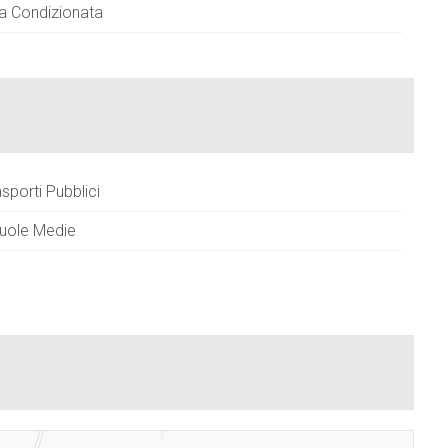
ia Condizionata
asporti Pubblici
uole Medie