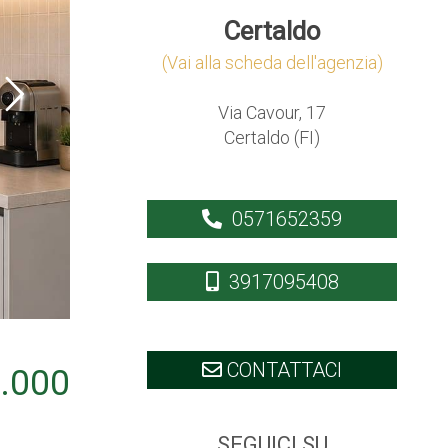
Certaldo
(Vai alla scheda dell'agenzia)
Via Cavour, 17
Certaldo (FI)
0571652359
3917095408
CONTATTACI
.000
SEGUICI SU