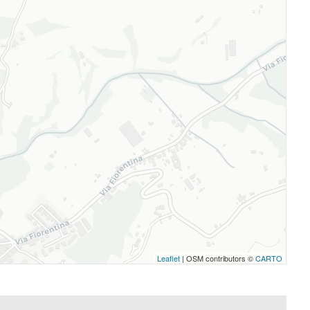
Leaflet
| OSM contributors ©
CARTO