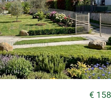
[
1
/
1
4
]
€ 158