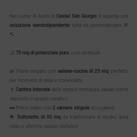
Nel cuore di Aiello di
Castel San Giorgio
ti aspetta una
soluzione semindipendente
tutta da personalizzare 💭
🔨
📐
75 mq di potenziale puro
, così distribuiti:
🌿 Piano rialzato con
salone-cucina di 25 mq:
perfetto
per momenti di relax e convivialità
🍷
Cantina interrata
della stessa metratura, ideale come
deposito o spazio creativo
🛏️ Primo piano con
2 camere singole
accoglienti
🌟
Sottotetto di 30 mq
da trasformare in studio, area
relax o ulteriore spazio abitativo