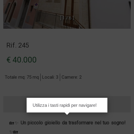
[
1
/
6
]
Rif. 245
€ 40.000
Totale mq: 75 mq
Locali: 3
Camere: 2
Utilizza i tasti rapidi per navigare!
🏡✨
Un piccolo gioiello da trasformare nel tuo sogno!
✨🏡