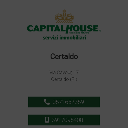
Certaldo
Via Cavour, 17
Certaldo (FI)
0571652359
3917095408