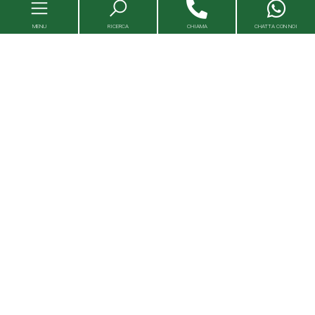
MENU
RICERCA
CHIAMA
CHATTA CON NOI
Immobili
Valutazioni immobili
Agenzie
Entra in Capital House
Lavora con noi
Franchising
Servizi Immobiliari