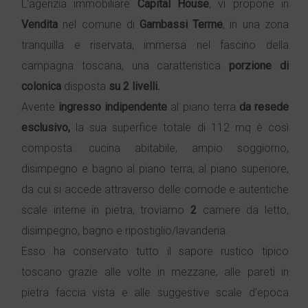
L'agenzia immobiliare
Capital House
, vi propone in
Vendita
nel comune di
Gambassi Terme
, in una zona
tranquilla e riservata, immersa nel fascino della
campagna toscana, una caratteristica
porzione di
colonica
disposta
su 2 livelli.
Avente
ingresso indipendente
al piano terra
da resede
esclusivo,
la sua superfice totale di 112 mq è così
composta: cucina abitabile, ampio soggiorno,
disimpegno e bagno al piano terra; al piano superiore,
da cui si accede attraverso delle comode e autentiche
scale interne in pietra, troviamo
2
camere da letto,
disimpegno, bagno e ripostiglio/lavanderia.
Esso ha conservato tutto il sapore rustico tipico
toscano grazie alle volte in mezzane, alle pareti in
pietra faccia vista e alle suggestive scale d'epoca