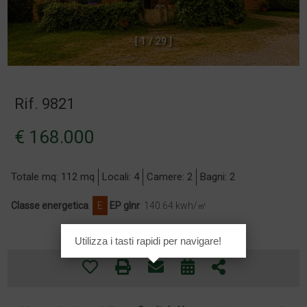
[
1
/
2
9
]
Rif. 9821
€ 168.000
Totale mq: 112 mq
Locali: 4
Camere: 2
Bagni: 2
Classe energetica
:
E
EP glnr
: 140.64 kwh/㎡
Utilizza i tasti rapidi per navigare!