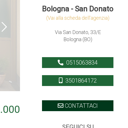
Bologna - San Donato
(Vai alla scheda dell'agenzia)
Via San Donato, 33/E
Bologna (BO)
0515063834
3501864172
CONTATTACI
.000
SEGUICI SU