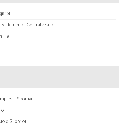
gni: 3
scaldamento: Centralizzato
ntina
mplessi Sportivi
ilo
uole Superiori