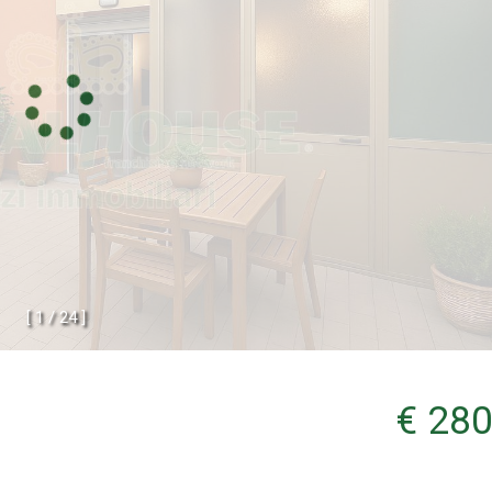
[
1
/
2
4
]
€ 280