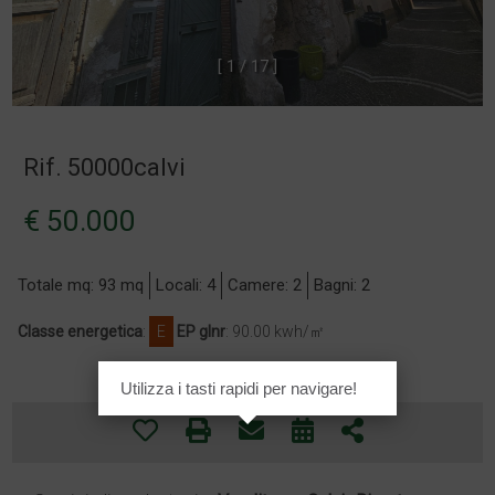
[
1
/
1
7
]
Rif. 50000calvi
€ 50.000
Totale mq: 93 mq
Locali: 4
Camere: 2
Bagni: 2
Classe energetica
:
E
EP glnr
: 90.00 kwh/㎡
Utilizza i tasti rapidi per navigare!