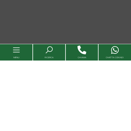
MENU
RICERCA
CHIAMA
CHATTA CON NOI
Immobili
Valutazioni immobili
Agenzie