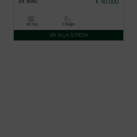
€ 90.000
Rif. 8982
60 mq
2 Bagni
VAI ALLA SCHEDA