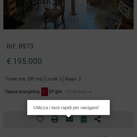
[
1
/
1
0
]
Rif. 8973
€ 195.000
Totale mq: 200 mq
Locali: 2
Bagni: 2
Classe energetica
:
F
EP glnr
: 132.50 kwh/㎡
Utilizza i tasti rapidi per navigare!