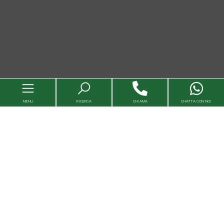
MENU
RICERCA
CHIAMA
CHATTA CON NOI
Immobili
Valutazioni immobili
Agenzie