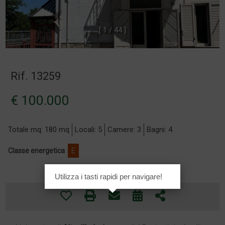
[
1
/
4
4
]
Rif. 13259
€ 100.000
Totale mq: 180 mq
Locali: 5
Camere: 3
Bagni: 4
Classe energetica
:
E
Utilizza i tasti rapidi per navigare!