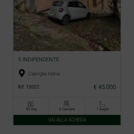
S.INDIPENDENTE
Capriglia Irpina
€ 45.000
Rif. 13022
83 mq
2 Camere
1 Bagni
VAI ALLA SCHEDA