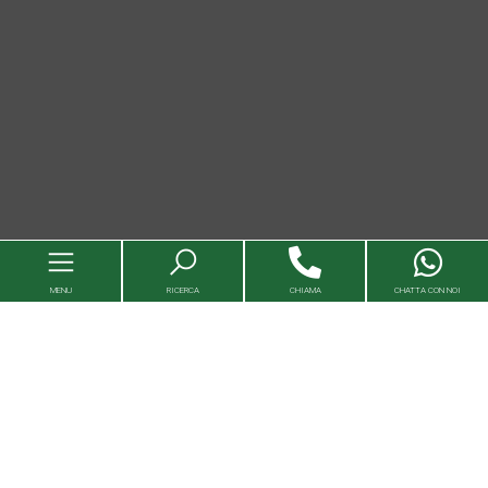
MENU
RICERCA
CHIAMA
CHATTA CON NOI
Immobili
Valutazioni immobili