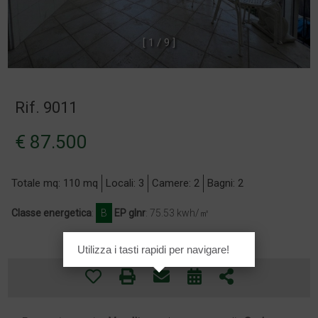
[
1
/
9
]
Rif. 9011
€ 87.500
Totale mq: 110 mq
Locali: 3
Camere: 2
Bagni: 2
Classe energetica
:
B
EP glnr
: 75.53 kwh/㎡
Utilizza i tasti rapidi per navigare!