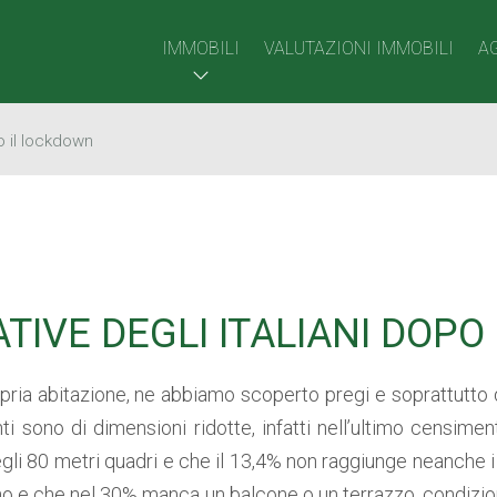
IMMOBILI
VALUTAZIONI IMMOBILI
A
o il lockdown
TIVE DEGLI ITALIANI DOP
ria abitazione, ne abbiamo scoperto pregi e soprattutto di
sono di dimensioni ridotte, infatti nell’ultimo censimento
gli 80 metri quadri e che il 13,4% non raggiunge neanche i
no e che nel 30% manca un balcone o un terrazzo, condizion