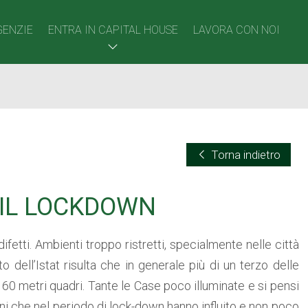
GENZIE
ENTRA IN CAPITAL HOUSE
LAVORA CON NOI
Torna indietro
O IL LOCKDOWN
fetti. Ambienti troppo ristretti, specialmente nelle città
 dell’Istat risulta che in generale più di un terzo delle
 60 metri quadri. Tante le Case poco illuminate e si pensi
i che nel periodo di lock-down hanno influito e non poco