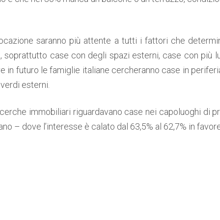
locazione saranno più attente a tutti i fattori che dete
e, soprattutto case con degli spazi esterni, case con pi
e in futuro le famiglie italiane cercheranno case in periferi
verdi esterni.
icerche immobiliari riguardavano case nei capoluoghi di p
ano – dove l’interesse è calato dal 63,5% al 62,7% in favor