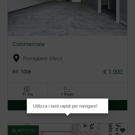
Commerciale
Pomigliano d'Arco
€ 1.000
Rif. 1006
91 mq
1 Bagni
VAI ALLA SCHEDA
Utilizza i tasti rapidi per navigare!
IN AFFITTO