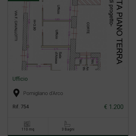
Ufficio
Pomigliano d'Arco
€ 1.200
Rif. 754
110 mq
3 Bagni