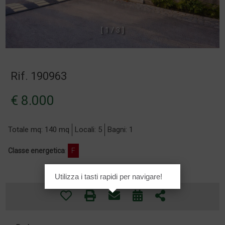
[
1
/
3
]
Rif. 190963
€ 8.000
Totale mq: 140 mq
Locali: 5
Bagni: 1
Classe energetica
:
F
Utilizza i tasti rapidi per navigare!