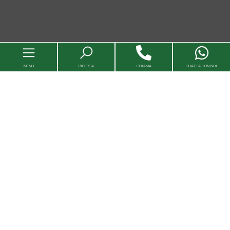
MENU
RICERCA
CHIAMA
CHATTA CON NOI
Immobili
Valutazioni immobili
Agenzie
Entra in Capital House
Lavora con noi