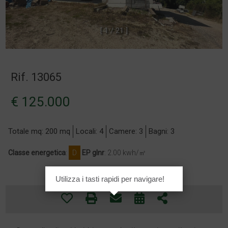
[
1
/
2
1
]
Rif. 13065
€ 125.000
Totale mq: 200 mq
Locali: 4
Camere: 3
Bagni: 3
Classe energetica
:
D
EP glnr
: 2.00 kwh/㎡
Utilizza i tasti rapidi per navigare!