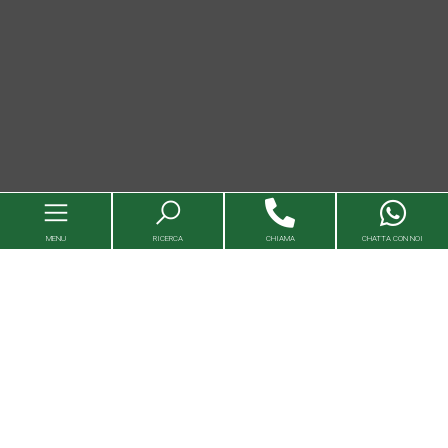
MENU
RICERCA
CHIAMA
CHATTA CON NOI
Immobili
Valutazioni immobili