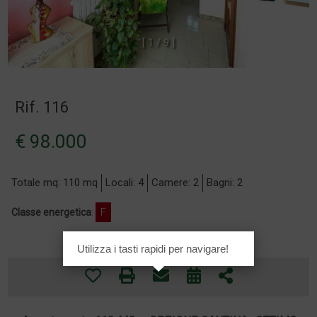
[
1
/
9
]
Rif. 116
€ 98.000
Totale mq: 110 mq
Locali: 4
Camere: 2
Bagni: 2
Classe energetica
:
F
Utilizza i tasti rapidi per navigare!