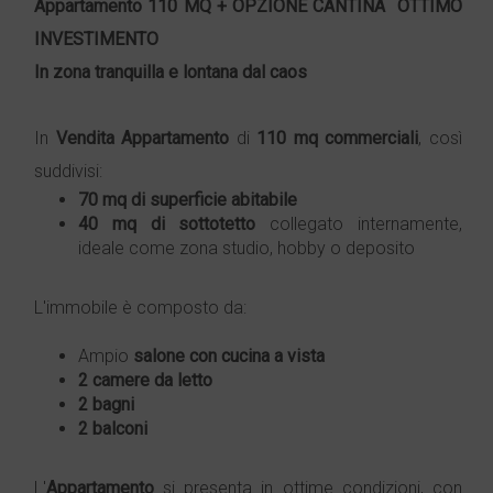
Appartamento
110 MQ + OPZIONE CANTINA  OTTIMO
INVESTIMENTO
In zona tranquilla e lontana dal caos
In
Vendita
Appartamento
di
110 mq commerciali
, così
suddivisi:
70 mq di superficie abitabile
40 mq di sottotetto
collegato internamente,
ideale come zona studio, hobby o deposito
L'immobile è composto da:
Ampio
salone con cucina a vista
2 camere da letto
2 bagni
2 balconi
L'
Appartamento
si presenta in ottime condizioni, con