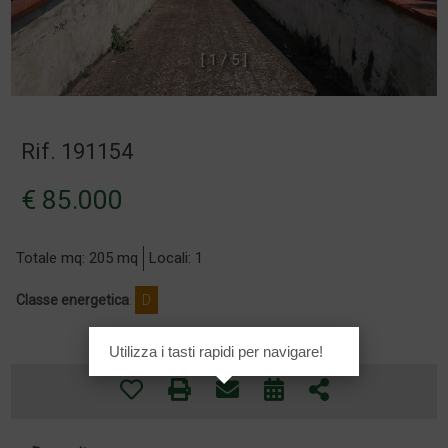
[
1
/
5
]
Rif. 191154
€ 85.000
Totale mq: 205 mq
Locali: 1
Classe energetica
:
D
Utilizza i tasti rapidi per navigare!