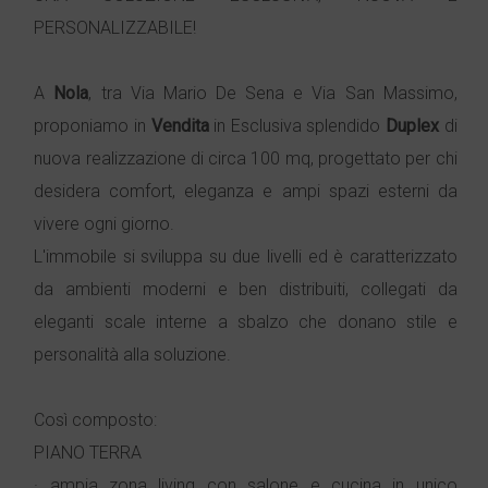
PERSONALIZZABILE!
A
Nola
, tra Via Mario De Sena e Via San Massimo,
proponiamo in
Vendita
in Esclusiva splendido
Duplex
di
nuova realizzazione di circa 100 mq, progettato per chi
desidera comfort, eleganza e ampi spazi esterni da
vivere ogni giorno.
L'immobile si sviluppa su due livelli ed è caratterizzato
da ambienti moderni e ben distribuiti, collegati da
eleganti scale interne a sbalzo che donano stile e
personalità alla soluzione.
Così composto:
PIANO TERRA
· ampia zona living con salone e cucina in unico