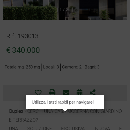
[
1
/
2
6
]
Rif. 193013
€ 340.000
Totale mq: 250 mq
Locali: 3
Camere: 2
Bagni: 3
Utilizza i tasti rapidi per navigare!
Duplex
- CERCHI UNA CASA MODERNA CON GIARDINO
E TERRAZZO?
UNA SOLUZIONE ESCLUSIVA, NUOVA E