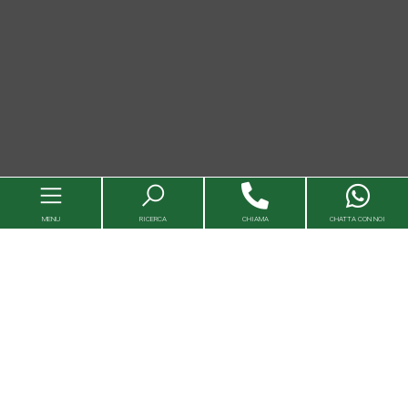
MENU
RICERCA
CHIAMA
CHATTA CON NOI
Immobili
Valutazioni immobili