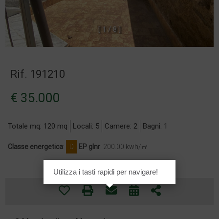
[
1
/
8
]
Rif. 191210
€ 35.000
Totale mq: 120 mq
Locali: 5
Camere: 2
Bagni: 1
Classe energetica
:
D
EP glnr
: 200.00 kwh/㎡
Utilizza i tasti rapidi per navigare!